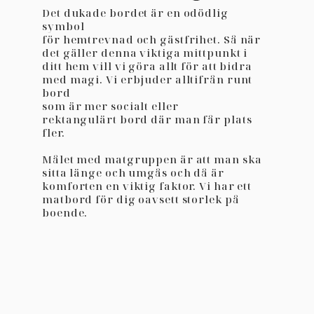
Det dukade bordet är en odödlig
symbol
för hemtrevnad och gästfrihet. Så när
det gäller denna viktiga mittpunkt i
ditt hem vill vi göra allt för att bidra
med magi. Vi erbjuder alltifrån runt
bord
som är mer socialt eller
rektangulärt bord där man får plats
fler.
Målet med matgruppen är att man ska
sitta länge och umgås och då är
komforten en viktig faktor. Vi har ett
matbord för dig oavsett storlek på
boende.